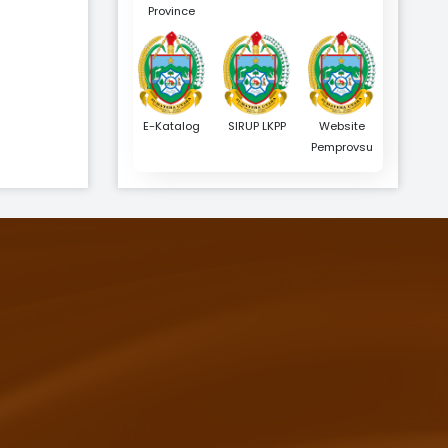
Province
E-Katalog
SIRUP LKPP
Website
Pemprovsu