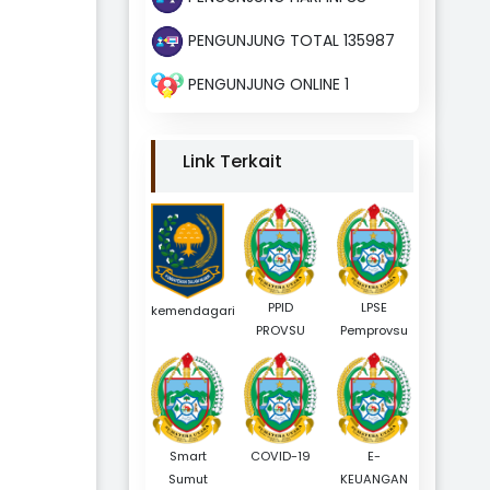
PENGUNJUNG TOTAL 135987
PENGUNJUNG ONLINE 1
Link Terkait
PPID
LPSE
kemendagari
PROVSU
Pemprovsu
Smart
COVID-19
E-
Sumut
KEUANGAN